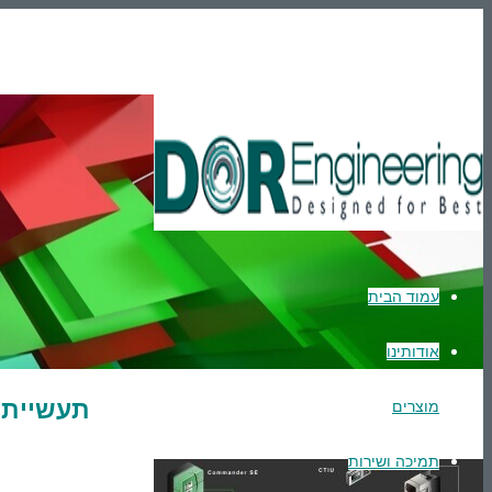
En
טלפון: 03-9007595
הרשמה
Login
עמוד הבית
אודותינו
תעשיית 
מוצרים
תמיכה ושירות