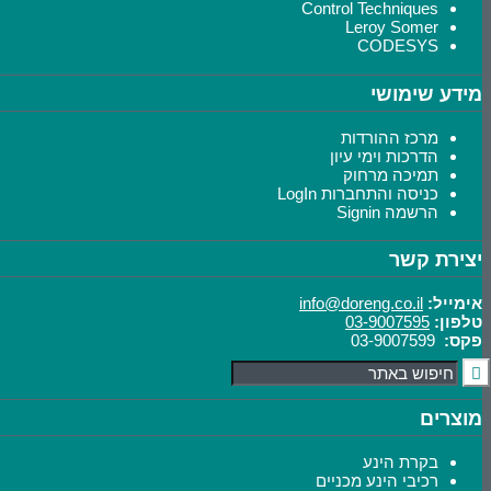
Control Techniques
Leroy Somer
CODESYS
מידע שימושי
מרכז ההורדות
הדרכות וימי עיון
תמיכה מרחוק
כניסה והתחברות LogIn
הרשמה Signin
יצירת קשר
אימייל:
info@doreng.co.il
טלפון:
03-9007595
פקס:
03-9007599
מוצרים
בקרת הינע
רכיבי הינע מכניים