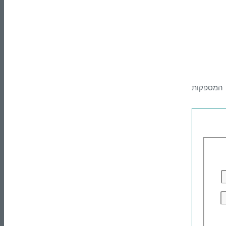
דור הנדסה מספקת פתרונות מתקדמים לתעשיית הגומי והפלסטיק באמצעות מערכות ההנעה המתקדמות של Emerson Control Techniques המספקות