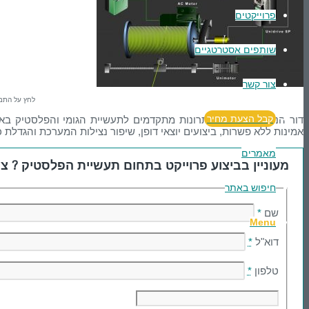
פרוייקטים
שותפים אסטרטגיים
צור קשר
לחץ על התמו
קבל הצעת מחיר
אמינות ללא פשרות, ביצועים יוצאי דופן, שיפור נצילות המערכת והגדלת 
מאמרים
מעוניין בביצוע פרוייקט בתחום תעשיית הפלסטיק ? צו
חיפוש באתר
שם
*
Menu
דוא"ל
*
טלפון
*