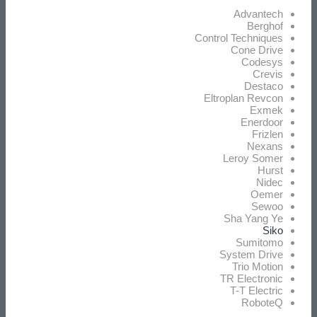
Advantech
Berghof
Control Techniques
Cone Drive
Codesys
Crevis
Destaco
Eltroplan Revcon
Exmek
Enerdoor
Frizlen
Nexans
Leroy Somer
Hurst
Nidec
Oemer
Sewoo
Sha Yang Ye
Siko
Sumitomo
System Drive
Trio Motion
TR Electronic
T-T Electric
RoboteQ