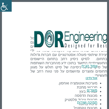
En
טלפון: 03-9007595
הרשמה
Login
Siko
סיקו בע"מ נוסדה בשנת 1992 בתור מכירות ותפעול
תמיכה טכנית לחברה האם סיקו גרמניה. עם
השנים הגדילה משמעותית את סל המוצרים
והשירותים שהיא מעניקה ללקוחות שלה על ידי
יצירת שיתופי פעולה אסטרטגיים עם חברות גדולות
בתחום. לסיקו ניסיון רחב בתחום היישומים
התעשייתיים המאגד בתוכו ידע מהחברות השותפות
עמוד הבית
של סיקו בע"מ. ניסיונה של סיקו חולש על מגוון
תחומים ומוצרים ומיושמים על פני טווח רחב של
תעשיות:
אודותינו
מערכות אוטומציה ואחסון.
מכבשי מתכת
מוצרים
עבודות בעץ
מכונות הדפסה
מכונות עיבוד פלסטיק
תמיכה ושירות
טיפול בחומר
מכונות טקסטיל