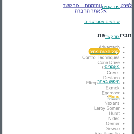
לפרטים נוספים והזמנות – צור קשר
פרוייקטים
אל אתר החברה
שותפים אסטרטגיים
חברות נוספות
צור קשר
Advantech
קבל הצעת מחיר
Berghof
Control Techniques
Cone Drive
מאמרים
Codesys
Crevis
Destaco
חיפוש באתר
Eltroplan Revcon
Exmek
Enerdoor
Menu
Frizlen
Nexans
Leroy Somer
Hurst
Nidec
Oemer
Sewoo
Sha Yang Ye