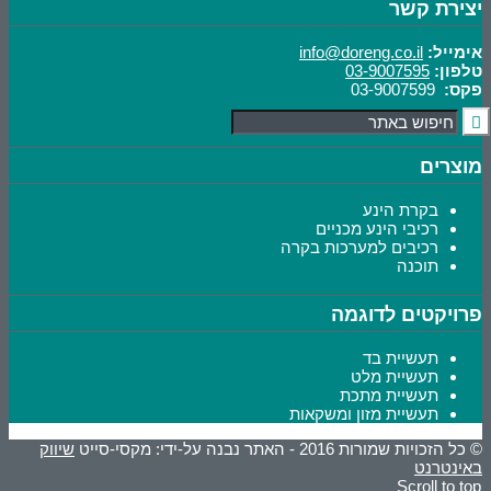
יצירת קשר
אימייל:
info@doreng.co.il
טלפון:
03-9007595
פקס:
03-9007599
מוצרים
בקרת הינע
רכיבי הינע מכניים
רכיבים למערכות בקרה
תוכנה
פרויקטים לדוגמה
תעשיית בד
תעשיית מלט
תעשיית מתכת
תעשיית מזון ומשקאות
© כל הזכויות שמורות 2016 - האתר נבנה על-ידי: מקסי-סייט
שיווק
באינטרנט
Scroll to top