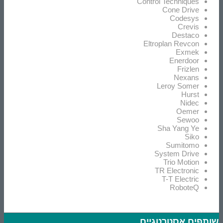
Control Techniques
Cone Drive
Codesys
Crevis
Destaco
Eltroplan Revcon
Exmek
Enerdoor
Frizlen
Nexans
Leroy Somer
Hurst
Nidec
Oemer
Sewoo
Sha Yang Ye
Siko
Sumitomo
System Drive
Trio Motion
TR Electronic
T-T Electric
RoboteQ
שותפים אסטרטגיים