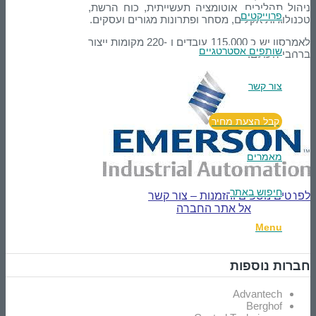
ניהול תהליכים, אוטומציה תעשייתית, כוח הרשת,
פרוייקטים
טכנולוגיות אקלים, מסחר ופתרונות מגורים ועסקים.
לאמרסון יש כ 115,000 עובדים ו -220 מקומות ייצור
שותפים אסטרטגיים
ברחבי העולם.
צור קשר
קבל הצעת מחיר
מאמרים
חיפוש באתר
לפרטים נוספים והזמנות – צור קשר
אל אתר החברה
Menu
חברות נוספות
Advantech
Berghof