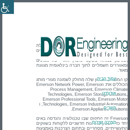
En
טלפון: 03-9007595
הרשמה
Login
Emerson
Emerson—לשעבר Emerson Electric Co. פועלת
כיום כאחד מסיפורי ההצלחה העסקית הנערצים
ביותר באמריקה בתחום הייצור
אמרסון צמחה בשקט מיצרן אזורי של מנועים
ומאווררים חשמליים לתוך חברה בינלאומית מגוונת
מאוד.
עמוד הבית
קו המוצרים המגוון שלה מחולק לשמונה מגזרי מותג
הכוללים את: Emerson Network Power, Emerson
Process Management, Emerson Climate
אודותינו
Technologies, Emerson Storage Solutions,
Emerson Professional Tools, Emerson Motor
Technologies, Emerson Industrial Automation, ו
מוצרים
Emerson Appliance Solutions.
Emerson זה המקום שבו טכנולוגיה והנדסה באים
תמיכה ושירות
יחד כדי לספק פתרונות חדשניים ללקוחות בשווקים
התעשייתיים, מסחריים ובתחום הצרכנות באמצעות