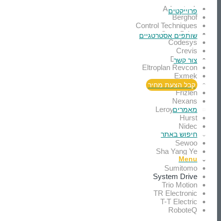
Advantech
פרוייקטים
Berghof
Control Techniques
Cone Drive
שותפים אסטרטגיים
Codesys
Crevis
Destaco
צור קשר
Eltroplan Revcon
Exmek
Enerdoor
קבל הצעת מחיר
Frizlen
Nexans
Leroy Somer
מאמרים
Hurst
Nidec
Oemer
חיפוש באתר
Sewoo
Sha Yang Ye
Menu
Siko
Sumitomo
System Drive
Trio Motion
TR Electronic
T-T Electric
RoboteQ