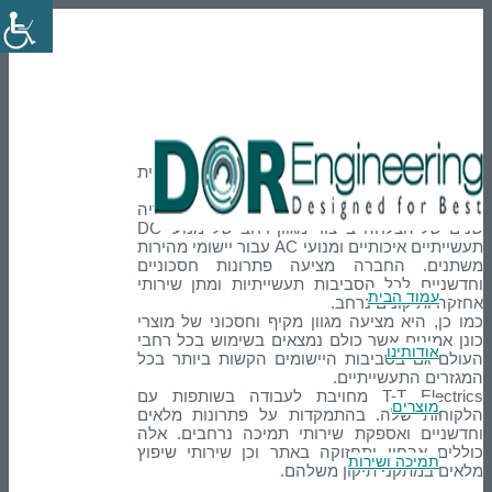
En
טלפון: 03-9007595
הרשמה
Login
T-T Electric
T-T Electrics לשעבר Thrige Electric היא ספקית
ברמה עולמית של מנועי DC ו AC תעשייתיים.
החברה נוסדה לפני למעלה מ-115 שנים, מאחוריה
שנים של הצלחה בייצור מגוון רחב של מנועי DC
תעשייתיים איכותיים ומנועי AC עבור יישומי מהירות
משתנים. החברה מציעה פתרונות חסכוניים
וחדשניים לכל הסביבות תעשייתיות ומתן שירותי
עמוד הבית
אחזקה ותיקונים נרחב.
כמו כן, היא מציעה מגוון מקיף וחסכוני של מוצרי
כונן אמינים אשר כולם נמצאים בשימוש בכל רחבי
אודותינו
העולם גם בסביבות היישומים הקשות ביותר בכל
המגזרים התעשייתיים.
T-T Electrics מחויבת לעבודה בשותפות עם
מוצרים
הלקוחות שלה. בהתמקדות על פתרונות מלאים
וחדשניים ואספקת שירותי תמיכה נרחבים. אלה
כוללים אבחון ותחזוקה באתר וכן שירותי שיפוץ
תמיכה ושירות
מלאים במתקני תיקון משלהם.