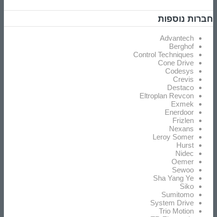
חברות נוספות
Advantech
Berghof
Control Techniques
Cone Drive
Codesys
Crevis
Destaco
Eltroplan Revcon
Exmek
Enerdoor
Frizlen
Nexans
Leroy Somer
Hurst
Nidec
Oemer
Sewoo
Sha Yang Ye
Siko
Sumitomo
System Drive
Trio Motion