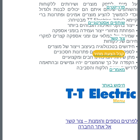
על מנת לספק מוצרים ושירותים ללקוחות
פרוייקטים
והשותפים שלהם איתם הם יכולים לבנות ולגדול
וכדי להמשיך להציע מוצרים אמינים ופתרונות ברי
קיימא לעתיד TT Electrics מבטיחה:
שותפים אסטרטגיים
• ייצור בתקני האיכות הגבוהים ביותר
• הפחתת מחזורי ייצור ועמידה בזמני אספקה
• שמירה על המלאי עם זמני אספקה קצרים למקרי
צור קשר
חירום של לקוחות
• חידושים בטכנולוגיה בעיצוב וייצור של מוצרים
• לספק את התעשייה עם פתרונות חסכוניים
קבל הצעת מחיר
• מתן שירותי תמיכה נרחבים ומקצועיים
• הקפדה על כך שהמוצרים יהיו גמישים ובהתאמה
לדרישות יישום הלקוח והסביבה
מאמרים
חיפוש באתר
Menu
לפרטים נוספים והזמנות – צור קשר
אל אתר החברה