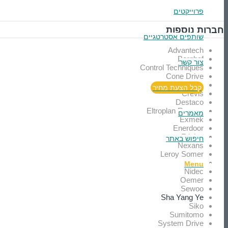
פרוייקטים
חברות נוספות
שותפים אסטרטגיים
Advantech
Berghof
צור קשר
Control Techniques
Cone Drive
Codesys
קבל הצעת מחיר
Crevis
Destaco
Eltroplan Revcon
מאמרים
Exmek
Enerdoor
Frizlen
חיפוש באתר
Nexans
Leroy Somer
Hurst
Menu
Nidec
Oemer
Sewoo
Sha Yang Ye
Siko
Sumitomo
System Drive