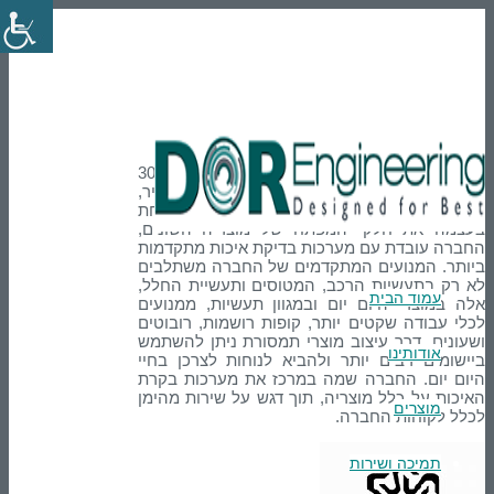
En
טלפון: 03-9007595
הרשמה
Login
Sha Yang Ye
Sha Yang Ye חברה טייוואנית בעלת ותק של 30
שנה בייצור כלי חשמל אלחוטיים, מנועי גיר,
ומנועים מיקרו מסוגים שונים. החברה מפתחת
בעצמה את חלקי המפתח של מוצריה השונים,
החברה עובדת עם מערכות בדיקת איכות מתקדמות
ביותר. המנועים המתקדמים של החברה משתלבים
לא רק בתעשיות הרכב, המטוסים ותעשיית החלל,
עמוד הבית
אלה במוצרי היום יום ובמגוון תעשיות, ממנועים
לכלי עבודה שקטים יותר, קופות רושמות, רובוטים
ושעונים. דרך עיצוב מוצרי תמסורת ניתן להשתמש
אודותינו
ביישומים רבים יותר ולהביא לנוחות לצרכן בחיי
היום יום. החברה שמה במרכז את מערכות בקרת
האיכות על כלל מוצריה, תוך דגש על שירות מהימן
מוצרים
לכלל לקוחות החברה.
תמיכה ושירות