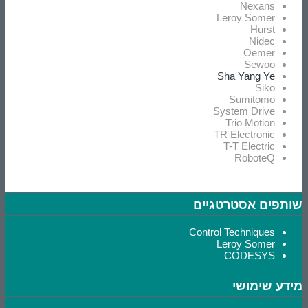
Nexans
Leroy Somer
Hurst
Nidec
Oemer
Sewoo
Sha Yang Ye
Siko
Sumitomo
System Drive
Trio Motion
TR Electronic
T-T Electric
RoboteQ
שותפים אסטרטגיים
Control Techniques
Leroy Somer
CODESYS
מידע שימושי