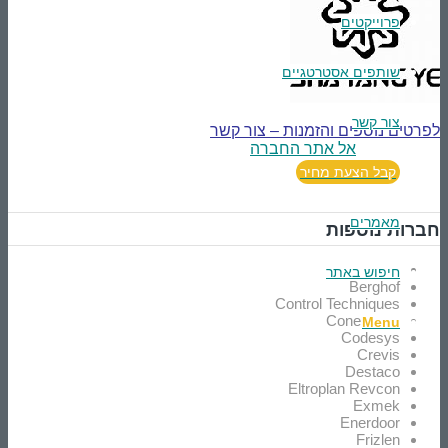
פרוייקטים
שותפים אסטרטגיים
צור קשר
לפרטים נוספים והזמנות – צור קשר
אל אתר החברה
קבל הצעת מחיר
מאמרים
חברות נוספות
Advantech
חיפוש באתר
Berghof
Control Techniques
Cone Drive
Menu
Codesys
Crevis
Destaco
Eltroplan Revcon
Exmek
Enerdoor
Frizlen