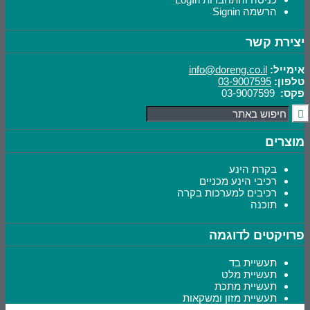
הרשמה Signin
יצירת קשר
אימייל:
info@doreng.co.il
טלפון:
03-9007595
פקס:
03-9007599
מוצרים
בקרת הינע
רכיבי הינע מכניים
רכיבים למערכות בקרה
תוכנה
פרויקטים לדוגמה
תעשיית בד
תעשיית מלט
תעשיית מתכת
תעשיית מזון ומשקאות