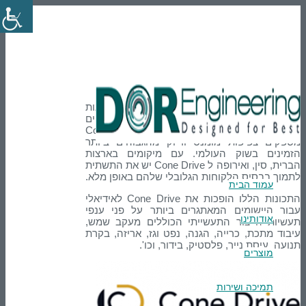
En
טלפון: 03-9007595
הרשמה
Login
Cone Drive
Cone Drive היא יצרנית חדשנית של פתרונות
בקרת תנועת דיוק ויישומים קריטיים
למשימה. פתרונות המוצרים של Cone Drive
מספקים צפיפות מומנט ודיוק מהגבוהים ביותר
הזמינים בשוק העולמי. עם מיקומים בארצות
הברית, סין, ואירופה ל Cone Drive יש את התשתית
לתמוך בבסיס הלקוחות הגלובלי שלהם באופן מלא.
עמוד הבית
התכונות הללו הופכות את Cone Drive לאידיאלי
עבור היישומים המאתגרים ביותר על פני ענפי
אודותינו
תעשיות הייצור התעשייתי הכוללים מעקב שמש,
עיבוד מתכת, כרייה, הגנה, נפט וגז, אריזה, בקרת
תנועה, עיסת נייר, פלסטיק, בידור, וכו'.
מוצרים
תמיכה ושירות