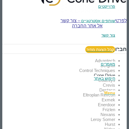
פרוייקטים
לפרטים נוספים והזמנות – צור קשר
שותפים אסטרטגיים
אל אתר החברה
צור קשר
חברות נוספות
קבל הצעת מחיר
Advantech
מאמרים
Berghof
Control Techniques
Cone Drive
חיפוש באתר
Codesys
Crevis
Destaco
Menu
Eltroplan Revcon
Exmek
Enerdoor
Frizlen
Nexans
Leroy Somer
Hurst