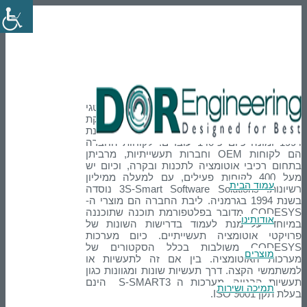
En
טלפון: 03-9007595
הרשמה
Login
Codesys
חברת "דור הנדסה" נבחרה כשותף האסטרטגי
והנציג הבלעדי של חברת S3 המפתחת והמשווקת
של תכנת CODESYS בעולם. S3 הוקמה בשנת
1994 ומונה כיום כ-140 עובדים. לקוחות החברה
הם לקוחות OEM וחברות תעשייתיות, מרביתן
בתחום רכיבי אוטומציה לתכנות ובקרה, וכיום יש
מעל 400 לקוחות פעילים, עם למעלה ממיליון
עמוד הבית
רשיונות. 3S-Smart Software Solutions נוסדה
בשנת 1994 בגרמניה. ליבת החברה הם מוצרי ה­-
CODESYS, מדובר בפלטפורמת תוכנה שתוכננה
אודותינו
במיוחד על מנת לעמוד בדרישות השונות של
פרויקטי אוטומציה תעשייתיים. כיום מערכות
CODESYS משולבות בכלל הסקטורים של
מוצרים
מערכות האוטומציה. בין אם זה לתעשיות או
למשתמשי הקצה. דרך תעשיות שונות ומגוונות כגון
תעשיות הבנייה. מערכות ה S-SMART3 הינם
תמיכה ושירות
בעלת תקן ISO 9001.