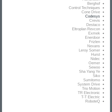
Berghof
Control Techniques
Cone Drive
Codesys
Crevis
Destaco
Eltroplan Revcon
Exmek
Enerdoor
Frizlen
Nexans
Leroy Somer
Hurst
Nidec
Oemer
Sewoo
Sha Yang Ye
Siko
Sumitomo
System Drive
Trio Motion
TR Electronic
T-T Electric
RoboteQ