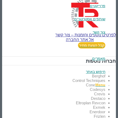
פרוייקטים
שותפים אסטרטגיים
צור קשר
לפרטים נוספים והזמנות – צור קשר
אל אתר החברה
קבל הצעת מחיר
מאמרים
חברות נוספות
Advantech
חיפוש באתר
Berghof
Control Techniques
Cone Drive
Menu
Codesys
Crevis
Destaco
Eltroplan Revcon
Exmek
Enerdoor
Frizlen