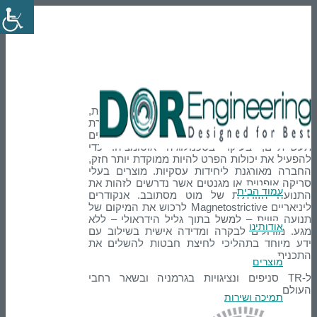
En
טלפון: 03-9007595
הרשמה
Login
TR Electronic
TR-electronic מייצרת מערכות מדידה דיגיטאליות,
זוויתיות והעתקה. TR-אלקטרונית מפתחת, מייצרת
ומוכרת חיישנים ומפעילים עבור יישומים
תעשייתיים, בעיקר בטכנולוגיה אוטומציה. כדי
להפעיל את יכולות הפרט להיות ממוקדת יותר חזק,
החברה מאורגנת ליחידות עסקיות. מוצרים בעלי
סריקה אופטית או מגנטים אשר נדרשים לזהות את
עמוד הבית
התנועה הזוויתית של מוט מסתובב. אנקודרים
ליניאריים Magnetostrictive לרכוש את המיקום של
תנועה קווית – למשל בתוך גליל הידראולי – ללא
אודותינו
מגע. מודולים לבקרה ומדידה אישית בשילוב עם
ידע מיוחד בתהליכי לחיצת חבטות להשלים את
התכנית.
מוצרים
ל-TR סניפים ונציגויות בגרמניה ובשאר רחבי
העולם.
תמיכה ושירות