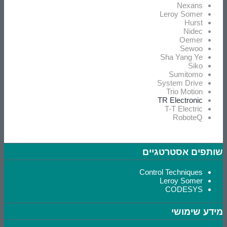
Nexans
Leroy Somer
Hurst
Nidec
Oemer
Sewoo
Sha Yang Ye
Siko
Sumitomo
System Drive
Trio Motion
TR Electronic
T-T Electric
RoboteQ
שותפים אסטרטגיים
Control Techniques
Leroy Somer
CODESYS
מידע שימושי