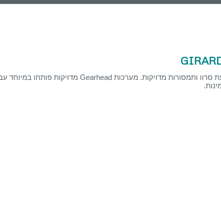
GIRAR
החברה מתמחה בראשי תמסורת בזווית ישרה, מערכות Gearhead בהנעת סרוו ותמסורות מדויקות. מערכות Gearhead
נות.