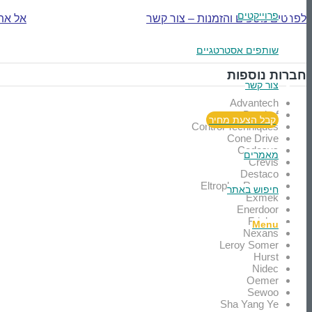
פרוייקטים
לפרטים נוספים והזמנות – צור קשר
אל את
שותפים אסטרטגיים
חברות נוספות
צור קשר
Advantech
Berghof
קבל הצעת מחיר
Control Techniques
Cone Drive
Codesys
מאמרים
Crevis
Destaco
Eltroplan Revcon
חיפוש באתר
Exmek
Enerdoor
Frizlen
Menu
Nexans
Leroy Somer
Hurst
Nidec
Oemer
Sewoo
Sha Yang Ye