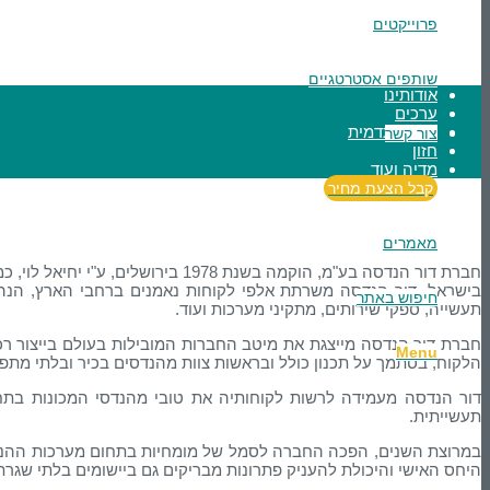
פרוייקטים
שותפים אסטרטגיים
אודותינו
ערכים
סרטון תדמית
צור קשר
חזון
מדיה ועוד
קבל הצעת מחיר
מאמרים
בישראל. דור הנדסה משרתת אלפי לקוחות נאמנים ברחבי הארץ, הנהנ
חיפוש באתר
תעשייה, ספקי שירותים, מתקיני מערכות ועוד.
חברת דור הנדסה מייצגת את מיטב החברות המובילות בעולם בייצור רכי
Menu
הלקוח, בסתמך על תכנון כולל ובראשות צוות מהנדסים בכיר ובלתי מתפ
תעשייתית.
במרוצת השנים, הפכה החברה לסמל של מומחיות בתחום מערכות ההנעה ה
היחס האישי והיכולת להעניק פתרונות מבריקים גם ביישומים בלתי שגרתי