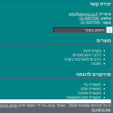
יצירת קשר
אימייל:
info@doreng.co.il
טלפון:
03-9007595
פקס:
03-9007599
מוצרים
בקרת הינע
רכיבי הינע מכניים
רכיבים למערכות בקרה
תוכנה
פרויקטים לדוגמה
תעשיית בד
תעשיית מלט
תעשיית מתכת
תעשיית מזון ומשקאות
© כל הזכויות שמורות 2016 - האתר נבנה על-ידי: מקסי-סייט
שיווק באינ
Scroll to top