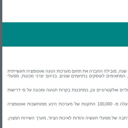
חברת דור הנדסה בע"מ, הוקמה בשנת 1978 בירושלים, ע"י יחיאל לוי, כמשרד לייעוץ הנדסי והקמת פרויקטים. מאז ועד היום, במשך למעלה מ- 40 שנה, מובילה החברה את תחום מערכות הנעה ואוטומציה תעשייתית
מתאימים לעוסקים בתחומים שונים, בניהם יצרני מכונות, מפעלי
ם ואלקטרוניים וכן, כמתכננת בקרות תנועה ומכונה על פי דרישות
דור הנדסה מעמידה לרשות לקוחותיה את טובי מהנדסי המכונות בתחומי החשמל, הבקרה, האלקטרוניקה והמחשבים, העומדים מאחורי למעלה מ- 100,000 התקנות של מערכות הינע ממוחשבות ואוטומציה
ה של מפעלי תעשיה והודות לאיכות הציוד, מערך השירות המצוין,