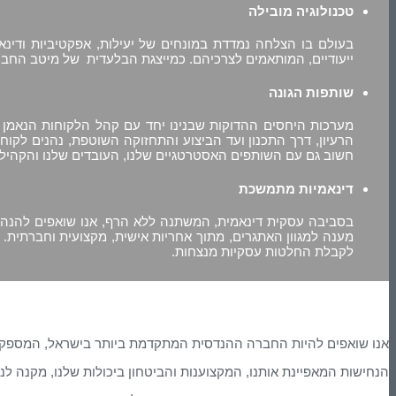
טכנולוגיה מובילה
בעולם בו הצלחה נמדדת במונחים של יעילות, אפקטיביות ודינאמ
ייעודיים, המותאמים לצרכיהם. כמייצגת הבלעדית של מיטב החברו
שותפות הגונה
מערכות היחסים ההדוקות שבנינו יחד עם קהל הלקוחות הנאמן של
הרעיון, דרך התכנון ועד הביצוע והתחזוקה השוטפת, נהנים לקו
חשוב גם עם השותפים האסטרטגיים שלנו, העובדים שלנו והקהילה
דינאמיות מתמשכת
בסביבה עסקית דינאמית, המשתנה ללא הרף, אנו שואפים להנהיג
מענה למגוון האתגרים, מתוך אחריות אישית, מקצועית וחברתית. 
לקבלת החלטות עסקיות מנצחות.
אנו שואפים להיות החברה ההנדסית המתקדמת ביותר בישראל, המספקת פת
הנחישות המאפיינת אותנו, המקצוענות והביטחון ביכולות שלנו, מקנה ל