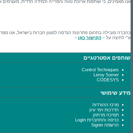
אנו מאמינים, כי שותפות ארוכת טווח והפרייה ולמידה הדדית, מעצימים 
כחברה מובילה בתחום פתרונות הנדסה למגוון חברות בישראל, אנו מפרס
ע"י לחיצה על –
הקישור כאן
–
שותפים אסטרטגיים
Control Techniques
Leroy Somer
CODESYS
מידע שימושי
מרכז ההורדות
הדרכות וימי עיון
תמיכה מרחוק
כניסה והתחברות LogIn
הרשמה Signin