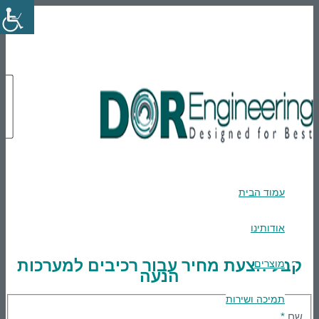
En
טלפון: 03-9007595
הרשמה
Login
עמוד הבית
אודותינו
קבל הצעת מחיר עבור רכיבים למערכות
מוצרים
הנעה
תמיכה ושירות
שם
*