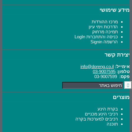
מידע שימושי
מרכז ההורדות
הדרכות וימי עיון
תמיכה מרחוק
כניסה והתחברות LogIn
הרשמה Signin
יצירת קשר
אימייל:
info@doreng.co.il
טלפון:
03-9007595
פקס:
03-9007599
מוצרים
בקרת הינע
רכיבי הינע מכניים
רכיבים למערכות בקרה
תוכנה