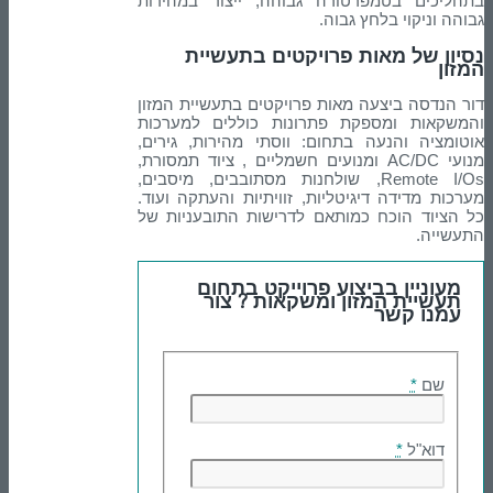
בתהליכים בטמפרטורה גבוהה, ייצור במהירות
גבוהה וניקוי בלחץ גבוה.
נסיון של מאות פרויקטים בתעשיית
המזון
דור הנדסה ביצעה מאות פרויקטים בתעשיית המזון
והמשקאות ומספקת פתרונות כוללים למערכות
אוטומציה והנעה בתחום: ווסתי מהירות, גירים,
מנועי AC/DC ומנועים חשמליים , ציוד תמסורת,
Remote I/Os, שולחנות מסתובבים, מיסבים,
מערכות מדידה דיגיטליות, זוויתיות והעתקה ועוד.
כל הציוד הוכח כמותאם לדרישות התובעניות של
התעשייה.
מעוניין בביצוע פרוייקט בתחום
תעשיית המזון ומשקאות ? צור
עמנו קשר
שם
*
דוא"ל
*