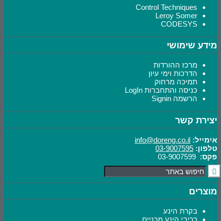
Control Techniques
Leroy Somer
CODESYS
מידע שימושי
מרכז ההורדות
הדרכות וימי עיון
תמיכה מרחוק
כניסה והתחברות LogIn
הרשמה Signin
יצירת קשר
אימייל:
info@doreng.co.il
טלפון:
03-9007595
פקס:
03-9007599
מוצרים
בקרת הינע
רכיבי הינע מכניים