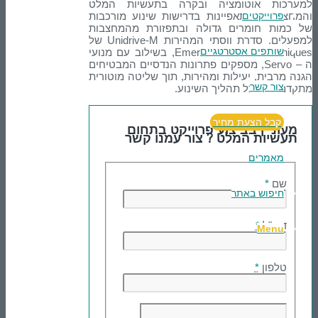
למערכות אוטומציה ובקרה בתעשיות המלט
והמחצבים המתאפיינות בדרישות שינוע מורכבות
פרוייקטים
של כמות חומרים גדולה ובתפזורת מהמחצבות
למפעלים. סדרת ווסתי המהירות Unidrive-M של
שותפים אסטרטגיים
Emerson Control Techniques, בשילוב עם מנועי
ה – Servo, מספקים פתרונות הנדסיים המבטיחים
הגנה מרבית, יעילות ומהירות, תוך שליטה מוטורית
צור קשר
מתקדמת על כל תהליך השינוע.
קבל הצעת מחיר
מעוניין בביצוע פרוייקט בתחום
תעשיות המלט ? צור עמנו קשר
מאמרים
שם
*
חיפוש באתר
דוא"ל
*
Menu
טלפון
*