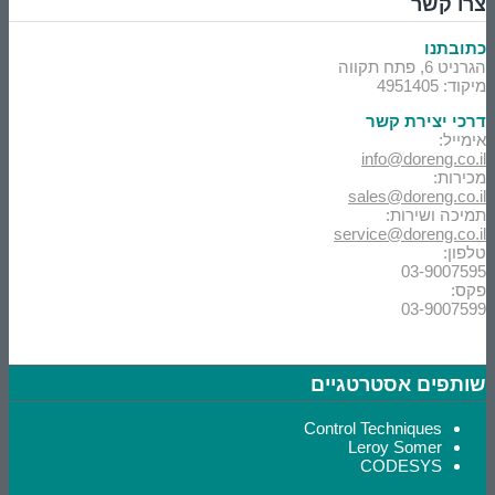
צרו קשר
כתובתנו
הגרניט 6, פתח תקווה
מיקוד: 4951405
דרכי יצירת קשר
אימייל:
info@doreng.co.il
מכירות:
sales@doreng.co.il
תמיכה ושירות:
service@doreng.co.il
טלפון:
03-9007595
פקס:
03-9007599
שותפים אסטרטגיים
Control Techniques
Leroy Somer
CODESYS