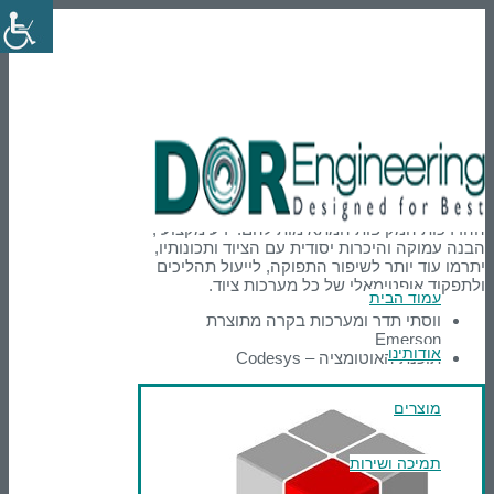
En
טלפון: 03-9007595
הרשמה
Login
הדרכות וימי עיון
פתרונות חכמים מיועדים ללקוחות מקצועיים. לכן
אנו מקפידים לעדכן את לקוחותינו בכל מוצר
וטכנולוגיה חדשניים ומוודאים כי הם יקבלו את
ההדרכות המקיפות המתאימות להם. ידע מקצועי,
הבנה עמוקה והיכרות יסודית עם הציוד ותכונותיו,
יתרמו עוד יותר לשיפור התפוקה, לייעול תהליכים
ולתפקוד אופטימאלי של כל מערכות ציוד.
עמוד הבית
ווסתי תדר ומערכות בקרה מתוצרת
Emerson
אודותינו
תוכנת האוטומציה – Codesys
מוצרים
תמיכה ושירות