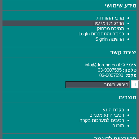
מידע שימושי
מרכז ההורדות
הדרכות וימי עיון
תמיכה מרחוק
כניסה והתחברות LogIn
הרשמה Signin
יצירת קשר
אימייל:
info@doreng.co.il
טלפון:
03-9007595
פקס:
03-9007599
מוצרים
בקרת הינע
רכיבי הינע מכניים
רכיבים למערכות בקרה
תוכנה
פרויקטים לדוגמה