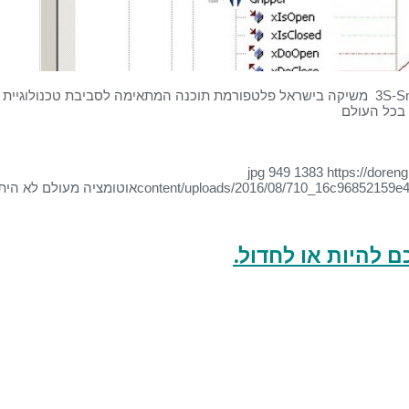
אוטומציה מעולם לא היתה פשוטה כל כך חברת 3S-Smart Software Solution משיקה בישראל פלטפורמת תוכנה המתאימה לסביבת טכנולוגיית
 בכל העולם
949
1383
https://doreng
content/uploads/2016/08/710_16c96852159e
אוטומציה מעולם לא הי
 להיות או לחדול.