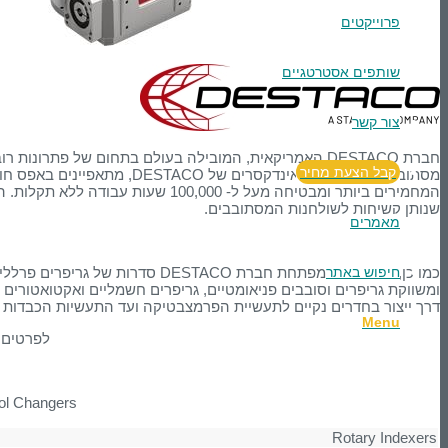
פרוייקטים
שותפים אסטרטגיים
צור קשר
חברת DESTACO האמריקאית, המובילה בעולם בתחום של פתרו
קבל הצעת מחיר
מסתובבים וגריפרים. האינדקסרי
המחמירים ביותר ומבטיחה מעל ל- ,000
שנותן קשיחות לשולחנות המסתובבים.
מאמרים
חיפוש באתר
כמו כן, מאז 1980, מפתחת חברת ACO
ומשווקת גריפרים וסובבים פניאומטיים, גריפרים חשמליים ואקטואטורים 
דרך ייצור בחדרים נקיים לתעשיית הפרמצבטיקה ועד התעשיות הכבדות כמ
Menu
לפרטים 
ol Changers
Rotary Indexers