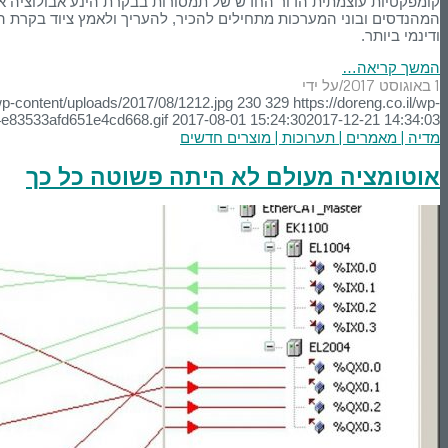
קומפקטיות עוצמתית הדור החדש של תמסורות בבקרת הינע אבולוציה אלק
המהנדסים ובוני המערכות מתחילים להכיר, להעריך ולאמץ ציוד בקרת ה
ודינמי ביותר.
המשך קריאה…
1 באוגוסט 2017
על ידי
/
wp-content/uploads/2017/08/1212.jpg
230
329
https://doreng.co.il/wp-
4e83533afd651e4cd668.gif
2017-08-01 15:24:30
2017-12-21 14:34:03
מדיה | מאמרים | תערוכות | מוצרים חדשים
אוטומציה מעולם לא היתה פשוטה כל כך