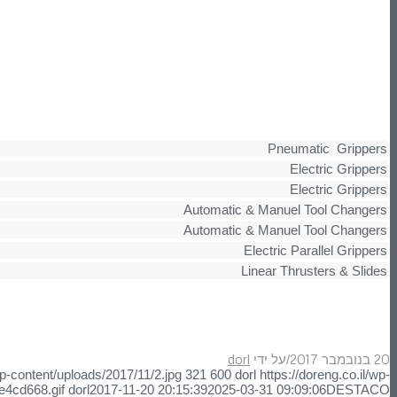
Pneumatic Grippers
Electric Grippers
Electric Grippers
Automatic & Manuel Tool Changers
Automatic & Manuel Tool Changers
Electric Parallel Grippers
Linear Thrusters & Slides
20 בנובמבר 2017
על ידי
dorl
/
wp-content/uploads/2017/11/2.jpg
321
600
dorl
https://doreng.co.il/wp-
e4cd668.gif
dorl
2017-11-20 20:15:39
2025-03-31 09:09:06