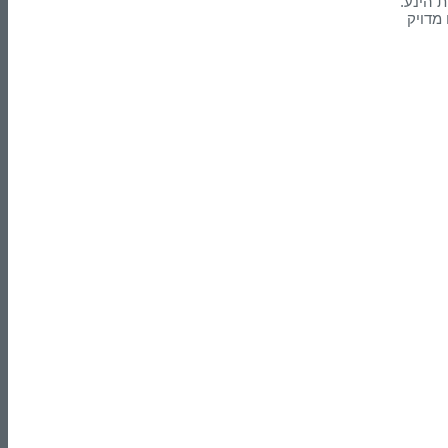
 הינע.
מדויק