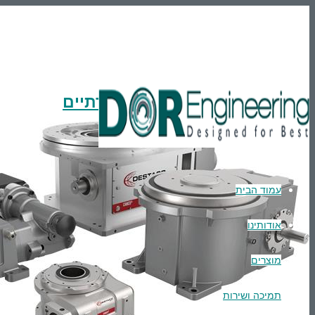
En
טלפון: 03-9007595
הרשמה
Login
מדיה | מאמרים | תערוכות | מוצרים חדשים
DESTACO- פתרונות הינע יצירתיים
עמוד הבית
אודותינו
מוצרים
תמיכה ושירות