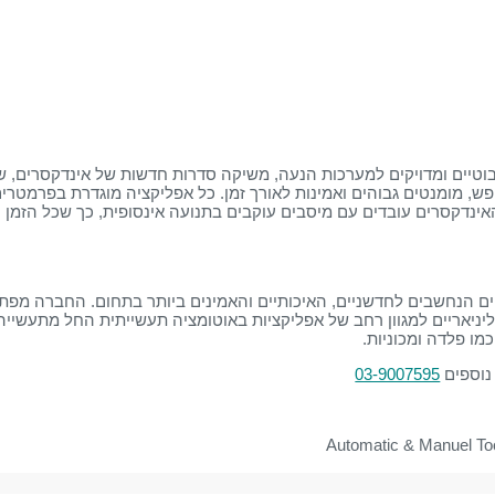
נות רובוטיים ומדויקים למערכות הנעה, משיקה סדרות חדשות של אינדקסרים, 
ם של DESTACO, מתאפיינים באפס חופש, מומנטים גבוהים ואמינות לאורך זמן. כל אפליקציה מוגדרת בפרמטרי
100 שעות עבודה ללא תקלות. האינדקסרים עובדים עם מיסבים עוקבים בתנועה אינסופית, כך שכל הזמ
DEST סדרות של גריפרים פרלליים הנחשבים לחדשניים, האיכותיים והאמינים ביותר בתחום. החברה מ
ליניאריים למגוון רחב של אפליקציות באוטומציה תעשייתית החל מתעשייה
ו פלדה ומכוניות.
נוספים
03-9007595
Automatic & Manuel To