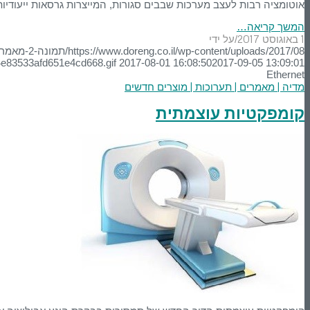
אוטומציה רבות לעצב מערכות שבבים סגורות, המייצרות גרסאות ייעודיות משלהן של Ethernet אשר אינן מסוגלות לתקש
המשך קריאה…
1 באוגוסט 2017
על ידי
/
https://www.doreng.co.il/wp-content/uploads/2017/08/תמונה-2-מאמר-3.png
4e83533afd651e4cd668.gif
2017-08-01 16:08:50
2017-09-05 13:09:01
Ethernet
מדיה | מאמרים | תערוכות | מוצרים חדשים
קומפקטיות עוצמתית