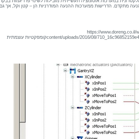
טרונית במערכות אוטומציה תעשייתית מובילות לשינוי פרדיגמות בבקרת
נעה מתקדם. הדרישות ממערכות ההנעה המודרניות הן – קטן וקל, אך גם 
https://www.doreng.co.il/
content/uploads/2016/08/710_16c96852159e
קומפקטיות עוצמתית