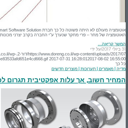
האוטומציה של מחר – פרי מחקר שנערך ע"י החברה בקרב יצרני מכונות
המשך קריאה…
31 ביולי 2017
על ידי
/
https://www.doreng.co.il/wp-content/uploads/2017/07/דור-2.jpg
.co.il/wp-
4e83533afd651e4cd668.gif
2017-07-31 16:28:01
2017-08-02 16:55:00
כל כך
מדיה | מאמרים | תערוכות | מוצרים חדשים
המחיר חשוב, אך עלות אפקטיבית תגרום לכם