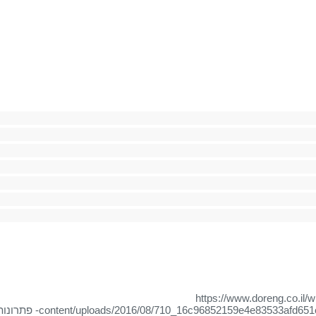
https://www.doreng.co.il/
content/uploads/2016/08/710_16c96852159e4e83533afd651
DESTACO- פתרו