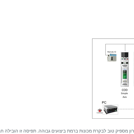
וטוקול Ethernet בעבר Ethernet לא נתפס כפתרון מספיק טוב לבקרת מכונות ברמת ביצועים גבוהה. תפיסה זו הובילה