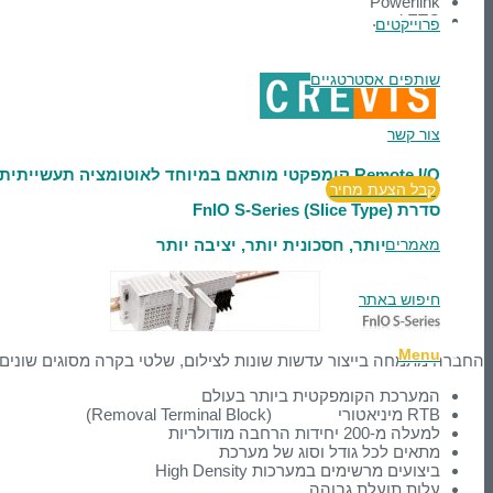
Powerlink
and ETC.
פרוייקטים
שותפים אסטרטגיים
צור קשר
Remote I/O
קומפקטי מותאם במיוחד לאוטומציה תעשייתית
קבל הצעת מחיר
סדרת
FnIO S-Series (Slice Type)
מאמרים
מהירה יותר, חסכונית יותר, יציבה יותר
חיפוש באתר
Menu
החברה מתמחה בייצור עדשות שונות לצילום, שלטי בקרה מסוגים שונים ו
המערכת הקומפקטית ביותר בעולם
RTB מיניאטורי (Removal Terminal Block)
למעלה מ-200 יחידות הרחבה מודולריות
מתאים לכל גודל וסוג של מערכת
ביצועים מרשימים במערכות High Density
עלות תועלת גבוהה