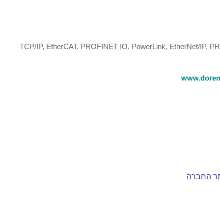
TCP/IP, EtherCAT, PROFINET IO, PowerLink, EtherNet/IP
www.doreng
ר החברה