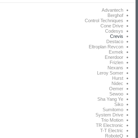
Advantech
Berghof
Control Techniques
Cone Drive
Codesys
Crevis
Destaco
Eltroplan Revcon
Exmek
Enerdoor
Frizlen
Nexans
Leroy Somer
Hurst
Nidec
Oemer
Sewoo
Sha Yang Ye
Siko
Sumitomo
System Drive
Trio Motion
TR Electronic
T-T Electric
RoboteQ