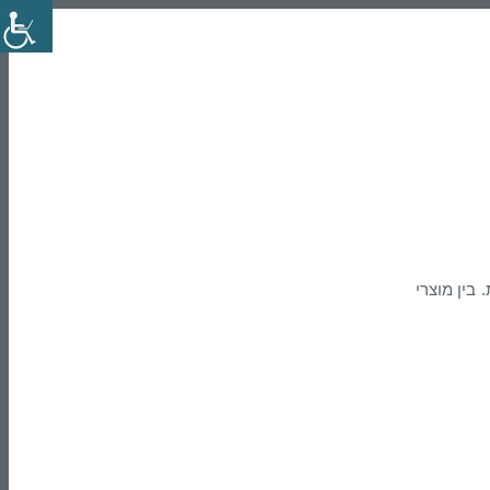
F.A החברה היא יצרנית I/O מבוזרים ומצלמות. בין מוצרי