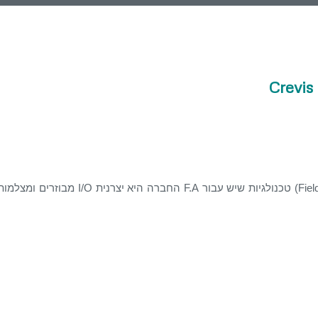
Crevis
Crevis נוסדה בשנת 2000, החברה מתמחה ברשתות תעשייתיות (FieldBus) טכנולגיות שיש עבור 