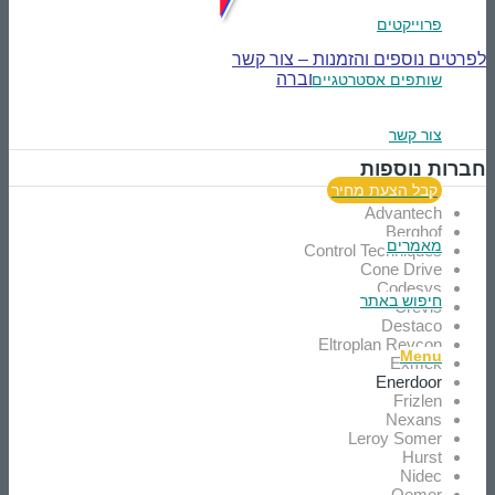
פרוייקטים
לפרטים נוספים והזמנות – צור קשר
אל אתר החברה
שותפים אסטרטגיים
צור קשר
חברות נוספות
קבל הצעת מחיר
Advantech
Berghof
מאמרים
Control Techniques
Cone Drive
Codesys
חיפוש באתר
Crevis
Destaco
Eltroplan Revcon
Menu
Exmek
Enerdoor
Frizlen
Nexans
Leroy Somer
Hurst
Nidec
Oemer