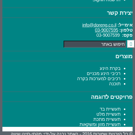
יצירת קשר
אימייל:
info@doreng.co.il
טלפון:
03-9007595
פקס:
03-9007599
מוצרים
בקרת הינע
רכיבי הינע מכניים
רכיבים למערכות בקרה
תוכנה
פרויקטים לדוגמה
תעשיית בד
תעשיית מלט
תעשיית מתכת
תעשיית מזון ומשקאות
© כל הזכויות שמורות 2016 - האתר נבנה על-ידי: מקסי-סייט
שיווק