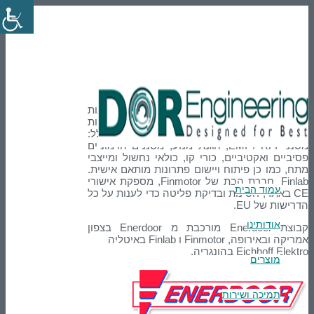
En
טלפון: 03-9007595
הרשמה
Login
Enerdoor
Enerdoor היא החברה המובילה בענף בפתרונות
אלקטרומגנטיים למכונות אוטומטיות
ותעשייתיות. המגוון הרחב של מוצרי החברה כולל:
מסנני EMI / RFI, הגנת מנוע, מסננים הרמוניים
פסיביים ואקטיביים, כורי קו, כולאי נחשול ומייצבי
מתח, כמו כן פיתוח ויישום פתרונות מותאם אישית.
Finlab, חברת הבת של Finmotor, מספקת אישורי
עמוד הבית
CE באתר, חסינות ובדיקת פליטה כדי לענות על כל
הדרישות של EU.
אודותינו
קבוצת Enerdoor מורכבת מ Enerdoor בצפון
אמריקה ובאירופה, Finmotor ו Finlab באיטליה
Eichhoff Elektro בהונגריה.
מוצרים
תמיכה ושירות